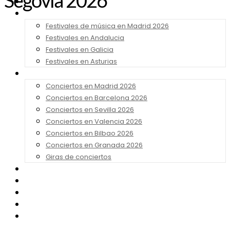
Segovia 2026
Noticias
Festivales 2026
Festivales de música en Madrid 2026
Festivales en Andalucia
Festivales en Galicia
Festivales en Asturias
Conciertos 2026
Conciertos en Madrid 2026
Conciertos en Barcelona 2026
Conciertos en Sevilla 2026
Conciertos en Valencia 2026
Conciertos en Bilbao 2026
Conciertos en Granada 2026
Giras de conciertos
Noticias de Festivales
Bandas Sonoras
Series y Tv
Cine
Contacto