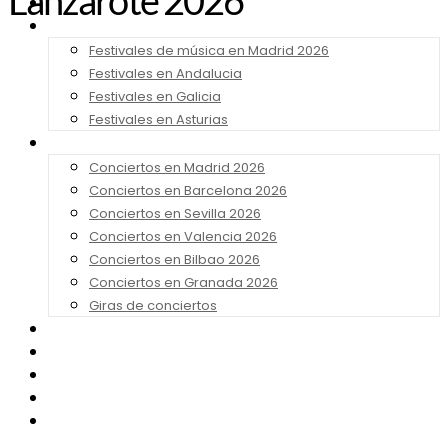
Lanzarote 2026
Noticias
Festivales 2026
Festivales de música en Madrid 2026
Festivales en Andalucia
Festivales en Galicia
Festivales en Asturias
Conciertos 2026
Conciertos en Madrid 2026
Conciertos en Barcelona 2026
Conciertos en Sevilla 2026
Conciertos en Valencia 2026
Conciertos en Bilbao 2026
Conciertos en Granada 2026
Giras de conciertos
Noticias de Festivales
Bandas Sonoras
Series y Tv
Cine
Contacto