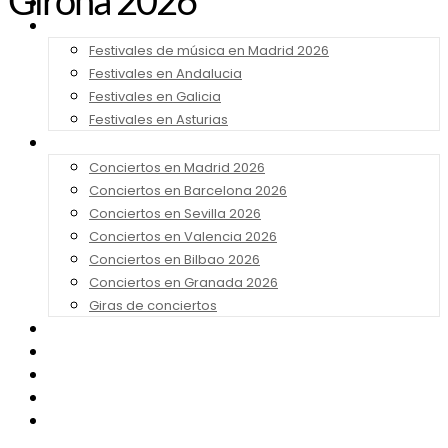
Girona 2026
Noticias
Festivales 2026
Festivales de música en Madrid 2026
Festivales en Andalucia
Festivales en Galicia
Festivales en Asturias
Conciertos 2026
Conciertos en Madrid 2026
Conciertos en Barcelona 2026
Conciertos en Sevilla 2026
Conciertos en Valencia 2026
Conciertos en Bilbao 2026
Conciertos en Granada 2026
Giras de conciertos
Noticias de Festivales
Bandas Sonoras
Series y Tv
Cine
Contacto