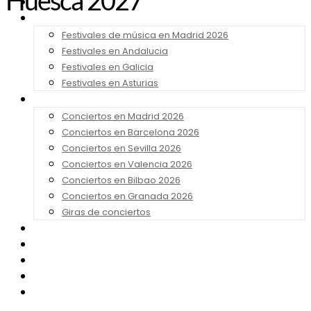
Huesca 2027
Noticias
Festivales 2026
Festivales de música en Madrid 2026
Festivales en Andalucia
Festivales en Galicia
Festivales en Asturias
Conciertos 2026
Conciertos en Madrid 2026
Conciertos en Barcelona 2026
Conciertos en Sevilla 2026
Conciertos en Valencia 2026
Conciertos en Bilbao 2026
Conciertos en Granada 2026
Giras de conciertos
Noticias de Festivales
Bandas Sonoras
Series y Tv
Cine
Contacto