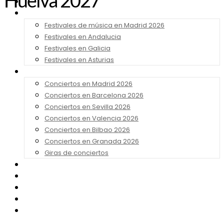
Huelva 2027
Noticias
Festivales 2026
Festivales de música en Madrid 2026
Festivales en Andalucia
Festivales en Galicia
Festivales en Asturias
Conciertos 2026
Conciertos en Madrid 2026
Conciertos en Barcelona 2026
Conciertos en Sevilla 2026
Conciertos en Valencia 2026
Conciertos en Bilbao 2026
Conciertos en Granada 2026
Giras de conciertos
Noticias de Festivales
Bandas Sonoras
Series y Tv
Cine
Contacto