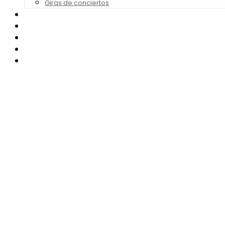
Giras de conciertos
Noticias de Festivales
Bandas Sonoras
Series y Tv
Cine
Contacto