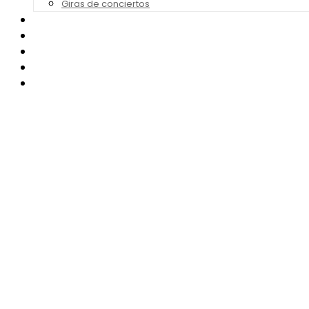
Giras de conciertos
Noticias de Festivales
Bandas Sonoras
Series y Tv
Cine
Contacto