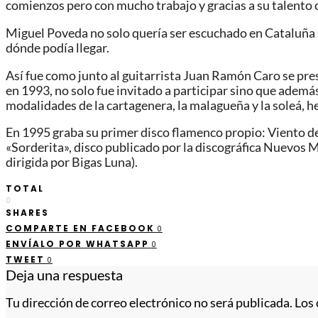
comienzos pero con mucho trabajo y gracias a su talento
Miguel Poveda no solo quería ser escuchado en Cataluña s
dónde podía llegar.
Así fue como junto al guitarrista Juan Ramón Caro se pres
en 1993, no solo fue invitado a participar sino que ademá
modalidades de la cartagenera, la malagueña y la soleá, h
En 1995 graba su primer disco flamenco propio: Viento del
«Sorderita», disco publicado por la discográfica Nuevos M
dirigida por Bigas Luna).
TOTAL
0
SHARES
COMPARTE EN FACEBOOK
0
ENVÍALO POR WHATSAPP
0
TWEET
0
Deja una respuesta
Tu dirección de correo electrónico no será publicada.
Los