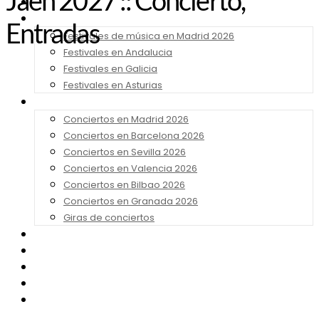
Jaén 2027 :: Concierto,
Noticias
Festivales 2026
Entradas
Festivales de música en Madrid 2026
Festivales en Andalucia
Festivales en Galicia
Festivales en Asturias
Conciertos 2026
Conciertos en Madrid 2026
Conciertos en Barcelona 2026
Conciertos en Sevilla 2026
Conciertos en Valencia 2026
Conciertos en Bilbao 2026
Conciertos en Granada 2026
Giras de conciertos
Noticias de Festivales
Bandas Sonoras
Series y Tv
Cine
Contacto