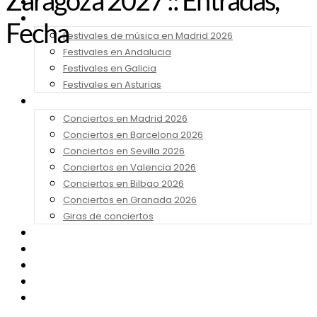
Zaragoza 2027 :: Entradas,
Noticias
Festivales 2026
Fecha
Festivales de música en Madrid 2026
Festivales en Andalucia
Festivales en Galicia
Festivales en Asturias
Conciertos 2026
Conciertos en Madrid 2026
Conciertos en Barcelona 2026
Conciertos en Sevilla 2026
Conciertos en Valencia 2026
Conciertos en Bilbao 2026
Conciertos en Granada 2026
Giras de conciertos
Noticias de Festivales
Bandas Sonoras
Series y Tv
Cine
Contacto