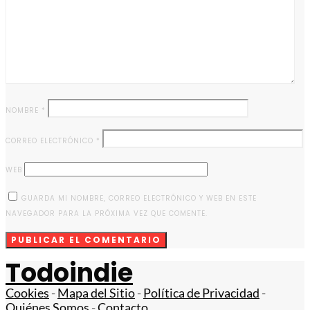
NOMBRE
*
CORREO ELECTRÓNICO
*
WEB
GUARDA MI NOMBRE, CORREO ELECTRÓNICO Y WEB EN ESTE
NAVEGADOR PARA LA PRÓXIMA VEZ QUE COMENTE.
Todoindie
Cookies
-
Mapa del Sitio
-
Política de Privacidad
-
Quiénes Somos
-
Contacto