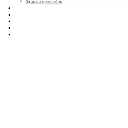
Giras de conciertos
Noticias de Festivales
Bandas Sonoras
Series y Tv
Cine
Contacto