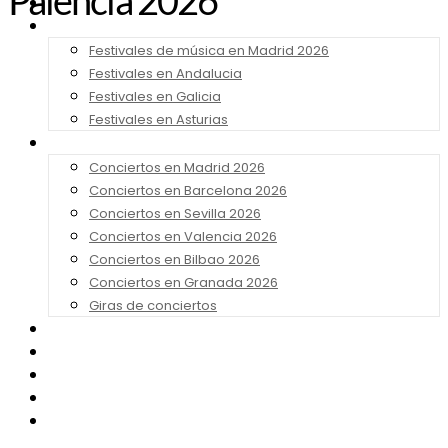
Palencia 2026
Noticias
Festivales 2026
Festivales de música en Madrid 2026
Festivales en Andalucia
Festivales en Galicia
Festivales en Asturias
Conciertos 2026
Conciertos en Madrid 2026
Conciertos en Barcelona 2026
Conciertos en Sevilla 2026
Conciertos en Valencia 2026
Conciertos en Bilbao 2026
Conciertos en Granada 2026
Giras de conciertos
Noticias de Festivales
Bandas Sonoras
Series y Tv
Cine
Contacto