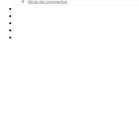
Giras de conciertos
Noticias de Festivales
Bandas Sonoras
Series y Tv
Cine
Contacto