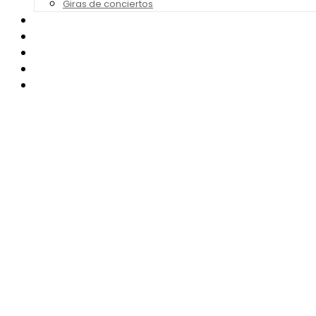
Giras de conciertos
Noticias de Festivales
Bandas Sonoras
Series y Tv
Cine
Contacto