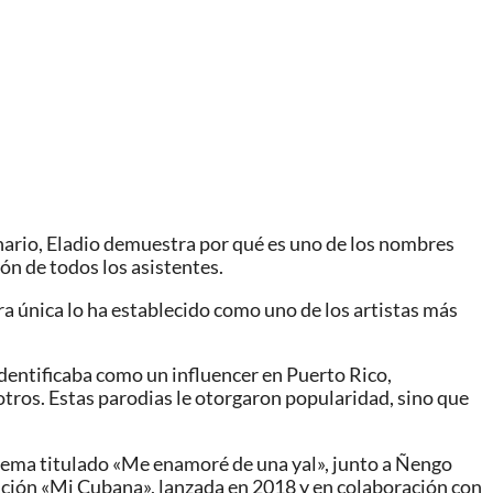
enario, Eladio demuestra por qué es uno de los nombres
ón de todos los asistentes.
 única lo ha establecido como uno de los artistas más
identificaba como un influencer en Puerto Rico,
otros. Estas parodias le otorgaron popularidad, sino que
tema titulado «Me enamoré de una yal», junto a Ñengo
anción «Mi Cubana», lanzada en 2018 y en colaboración con