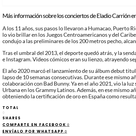
Más información sobre los conciertos de Eladio Carrión e
A los 11 años, sus pasos lo llevaron a Humacao, Puerto Ri
lo vio brillar en los Juegos Centroamericanos y del Cari
condujo a las preliminares de los 200 metros pecho, alc
Tras el umbral del 2013, el deporte quedó atrás, y la send
e Instagram. Videos cómicos eran su lienzo, atrayendo se
El año 2020 marcó el lanzamiento de su álbum debut titul
lapso de 10 semanas consecutivas. Durante ese mismo año
colaboración con Bad Bunny. Ya en el año 2021, vio la l
Urbana en los Grammy Latinos. Además, en ese mismo año, d
obteniendo la certificación de oro en España como resulta
TOTAL
0
SHARES
COMPARTE EN FACEBOOK
0
ENVÍALO POR WHATSAPP
0