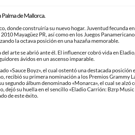
n Palma de Mallorca.
co, donde construiría su nuevo hogar. Juventud fecunda en 
be 2010 Mayagüez PR, así como en los Juegos Panamericanos
anzando la octava posición en una hazaña memorable.
a del arte se abrió ante él. El influencer cobró vida en Ela
guidores ávidos en un ascenso imparable.
ado «Sauce Boyz», el cual ostentó una destacada posición 
, recibió su primera nominación a los Premios Grammy Lat
uz su segundo álbum denominado «Monarca», el cual se alzó
ejó su huella en el sencillo «Eladio Carrión: Bzrp Music S
do de este éxito.