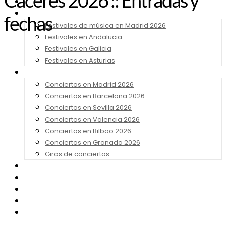
Cáceres 2026 :: Entradas y
Noticias
Festivales 2026
fechas
Festivales de música en Madrid 2026
Festivales en Andalucia
Festivales en Galicia
Festivales en Asturias
Conciertos 2026
Conciertos en Madrid 2026
Conciertos en Barcelona 2026
Conciertos en Sevilla 2026
Conciertos en Valencia 2026
Conciertos en Bilbao 2026
Conciertos en Granada 2026
Giras de conciertos
Noticias de Festivales
Bandas Sonoras
Series y Tv
Cine
Contacto