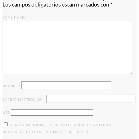
Los campos obligatorios están marcados con
*
COMENTARIO
*
NOMBRE
*
CORREO ELECTRÓNICO
*
WEB
GUARDA MI NOMBRE, CORREO ELECTRÓNICO Y WEB EN ESTE
NAVEGADOR PARA LA PRÓXIMA VEZ QUE COMENTE.