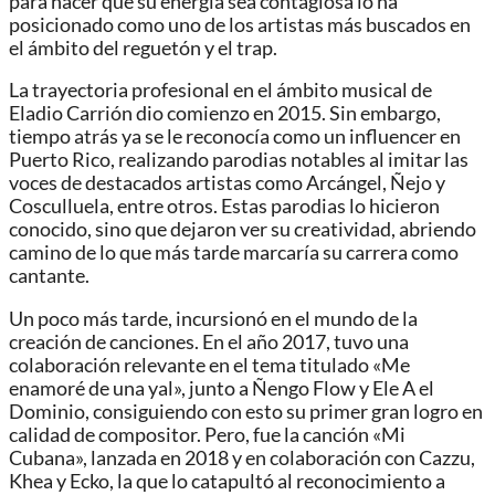
para hacer que su energía sea contagiosa lo ha
posicionado como uno de los artistas más buscados en
el ámbito del reguetón y el trap.
La trayectoria profesional en el ámbito musical de
Eladio Carrión dio comienzo en 2015. Sin embargo,
tiempo atrás ya se le reconocía como un influencer en
Puerto Rico, realizando parodias notables al imitar las
voces de destacados artistas como Arcángel, Ñejo y
Cosculluela, entre otros. Estas parodias lo hicieron
conocido, sino que dejaron ver su creatividad, abriendo
camino de lo que más tarde marcaría su carrera como
cantante.
Un poco más tarde, incursionó en el mundo de la
creación de canciones. En el año 2017, tuvo una
colaboración relevante en el tema titulado «Me
enamoré de una yal», junto a Ñengo Flow y Ele A el
Dominio, consiguiendo con esto su primer gran logro en
calidad de compositor. Pero, fue la canción «Mi
Cubana», lanzada en 2018 y en colaboración con Cazzu,
Khea y Ecko, la que lo catapultó al reconocimiento a