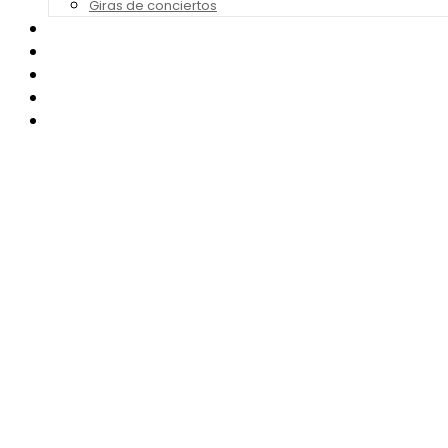
Giras de conciertos
Noticias de Festivales
Bandas Sonoras
Series y Tv
Cine
Contacto