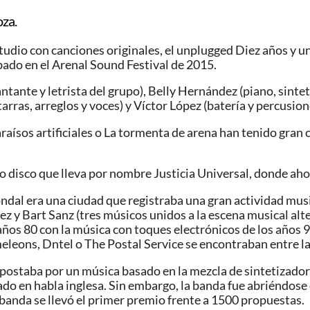
oza.
udio con canciones originales, el unplugged Diez años y un 
ado en el Arenal Sound Festival de 2015.
ntante y letrista del grupo), Belly Hernández (piano, sinte
arras, arreglos y voces) y Víctor López (batería y percusion
raísos artificiales o La tormenta de arena han tenido gran
o disco que lleva por nombre Justicia Universal, donde ah
ndal era una ciudad que registraba una gran actividad musica
ez y Bart Sanz (tres músicos unidos a la escena musical al
os 80 con la música con toques electrónicos de los años 9
eons, Dntel o The Postal Service se encontraban entre las
apostaba por un música basado en la mezcla de sintetizadore
do en habla inglesa. Sin embargo, la banda fue abriéndos
a banda se llevó el primer premio frente a 1500 propuestas.