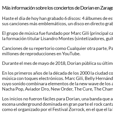
Más información sobre los conciertos de Dorian en Zarag
Haste el dia de hoy han grabado 6 discos: 4 álbumes de est
sus canciones más emblemáticos, un disco en directo grab
El grupo de música fue fundado por Marc Gili (principal ca
la formación titular Lisandro Montes (sintetizadores, guit
Canciones de su repertorio como Cualquier otra parte, Pa
millones de reproducciones en YouTube.
Durante el mes de mayo de 2018, Dorian pública su últim
En los primeros años de la década de los 2000 la ciudad co
música con toques electrónicos. Marc Gili, Belly Hernánd
cuyo sonido combinara elementos de la new wave de los añ
Nacha Pop, Aviador Dro, New Order, The Cure, The Chamel
Los inicios no fueron fáciles para Dorian, una banda que 
escena underground dominada en gran parte el rock canta
como el organizado por el Festival Zorrock, en el que el l