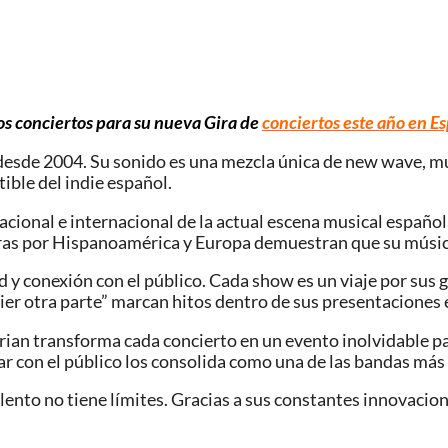
los conciertos para su nueva Gira de
conciertos este año en E
o desde 2004. Su sonido es una mezcla única de new wave, mú
ible del indie español.
ional e internacional de la actual escena musical española.
giras por Hispanoamérica y Europa demuestran que su músic
ad y conexión con el público. Cada show es un viaje por su
uier otra parte” marcan hitos dentro de sus presentaciones 
orian transforma cada concierto en un evento inolvidable p
ar con el público los consolida como una de las bandas má
nto no tiene límites. Gracias a sus constantes innovacione