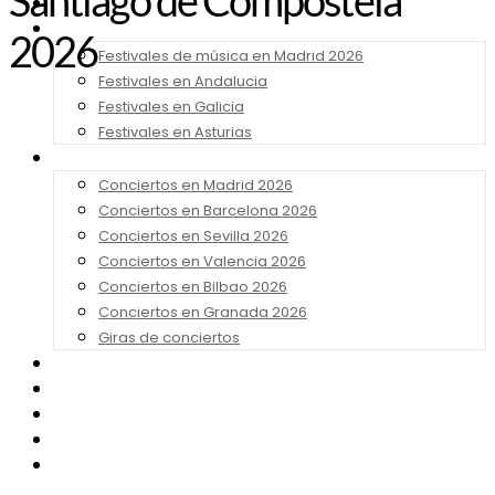
Santiago de Compostela
Noticias
Festivales 2026
2026
Festivales de música en Madrid 2026
Festivales en Andalucia
Festivales en Galicia
Festivales en Asturias
Conciertos 2026
Conciertos en Madrid 2026
Conciertos en Barcelona 2026
Conciertos en Sevilla 2026
Conciertos en Valencia 2026
Conciertos en Bilbao 2026
Conciertos en Granada 2026
Giras de conciertos
Noticias de Festivales
Bandas Sonoras
Series y Tv
Cine
Contacto