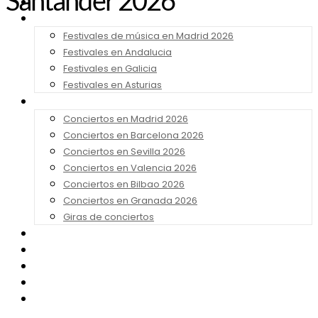
Santander 2026
Noticias
Festivales 2026
Festivales de música en Madrid 2026
Festivales en Andalucia
Festivales en Galicia
Festivales en Asturias
Conciertos 2026
Conciertos en Madrid 2026
Conciertos en Barcelona 2026
Conciertos en Sevilla 2026
Conciertos en Valencia 2026
Conciertos en Bilbao 2026
Conciertos en Granada 2026
Giras de conciertos
Noticias de Festivales
Bandas Sonoras
Series y Tv
Cine
Contacto