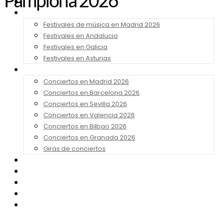
Pamplona 2026
Noticias
Festivales 2026
Festivales de música en Madrid 2026
Festivales en Andalucia
Festivales en Galicia
Festivales en Asturias
Conciertos 2026
Conciertos en Madrid 2026
Conciertos en Barcelona 2026
Conciertos en Sevilla 2026
Conciertos en Valencia 2026
Conciertos en Bilbao 2026
Conciertos en Granada 2026
Giras de conciertos
Noticias de Festivales
Bandas Sonoras
Series y Tv
Cine
Contacto