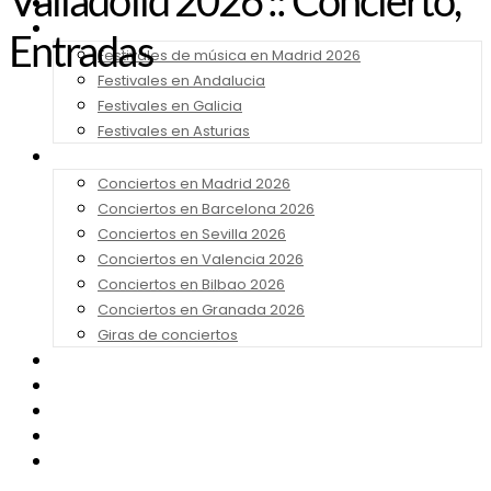
Valladolid 2026 :: Concierto,
Noticias
Festivales 2026
Entradas
Festivales de música en Madrid 2026
Festivales en Andalucia
Festivales en Galicia
Festivales en Asturias
Conciertos 2026
Conciertos en Madrid 2026
Conciertos en Barcelona 2026
Conciertos en Sevilla 2026
Conciertos en Valencia 2026
Conciertos en Bilbao 2026
Conciertos en Granada 2026
Giras de conciertos
Noticias de Festivales
Bandas Sonoras
Series y Tv
Cine
Contacto