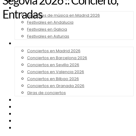
Segovia 2026 :: Concierto,
Noticias
Festivales 2026
Entradas
Festivales de música en Madrid 2026
Festivales en Andalucia
Festivales en Galicia
Festivales en Asturias
Conciertos 2026
Conciertos en Madrid 2026
Conciertos en Barcelona 2026
Conciertos en Sevilla 2026
Conciertos en Valencia 2026
Conciertos en Bilbao 2026
Conciertos en Granada 2026
Giras de conciertos
Noticias de Festivales
Bandas Sonoras
Series y Tv
Cine
Contacto