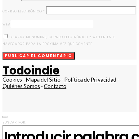
CORREO ELECTRÓNICO
*
WEB
GUARDA MI NOMBRE, CORREO ELECTRÓNICO Y WEB EN ESTE
NAVEGADOR PARA LA PRÓXIMA VEZ QUE COMENTE.
Todoindie
Cookies
-
Mapa del Sitio
-
Política de Privacidad
-
Quiénes Somos
-
Contacto
BUSCAR POR: