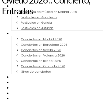
Oviedo 2026 :: Concierto,
Noticias
Festivales 2026
Entradas
Festivales de música en Madrid 2026
Festivales en Andalucia
Festivales en Galicia
Festivales en Asturias
Conciertos 2026
Conciertos en Madrid 2026
Conciertos en Barcelona 2026
Conciertos en Sevilla 2026
Conciertos en Valencia 2026
Conciertos en Bilbao 2026
Conciertos en Granada 2026
Giras de conciertos
Noticias de Festivales
Bandas Sonoras
Series y Tv
Cine
Contacto