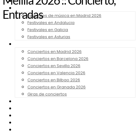
Melilla 2026 :: Concierto,
Noticias
Festivales 2026
Entradas
Festivales de música en Madrid 2026
Festivales en Andalucia
Festivales en Galicia
Festivales en Asturias
Conciertos 2026
Conciertos en Madrid 2026
Conciertos en Barcelona 2026
Conciertos en Sevilla 2026
Conciertos en Valencia 2026
Conciertos en Bilbao 2026
Conciertos en Granada 2026
Giras de conciertos
Noticias de Festivales
Bandas Sonoras
Series y Tv
Cine
Contacto