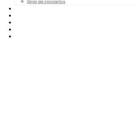
Giras de conciertos
Noticias de Festivales
Bandas Sonoras
Series y Tv
Cine
Contacto