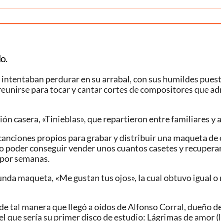
o.
e intentaban perdurar en su arrabal, con sus humildes pue
an reunirse para tocar y cantar cortes de compositores que 
n casera, «Tinieblas», que repartieron entre familiares y 
nciones propios para grabar y distribuir una maqueta de o
 poder conseguir vender unos cuantos casetes y recuperar 
 por semanas.
nda maqueta, «Me gustan tus ojos», la cual obtuvo igual o m
e tal manera que llegó a oídos de Alfonso Corral, dueño d
ar el que sería su primer disco de estudio: Lágrimas de amo