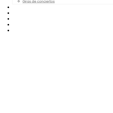
Giras de conciertos
Noticias de Festivales
Bandas Sonoras
Series y Tv
Cine
Contacto