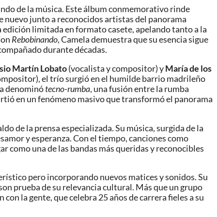
 mundo de la música. Este álbum conmemorativo rinde
de nuevo junto a reconocidos artistas del panorama
 edición limitada en formato casete, apelando tanto a la
 Con
Rebobinando
, Camela demuestra que su esencia sigue
 acompañado durante décadas.
sio Martín Lobato
(vocalista y compositor) y
María de los
ompositor), el trío surgió en el humilde barrio madrileño
tica denominó
tecno-rumba
, una fusión entre la rumba
onvirtió en un fenómeno masivo que transformó el panorama
ldo de la prensa especializada. Su música, surgida de la
 desamor y esperanza. Con el tiempo, canciones como
gar como una de las bandas más queridas y reconocibles
erístico pero incorporando nuevos matices y sonidos. Su
s son prueba de su relevancia cultural. Más que un grupo
con la gente, que celebra 25 años de carrera fieles a su