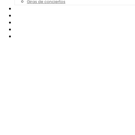
Giras de conciertos
Noticias de Festivales
Bandas Sonoras
Series y Tv
Cine
Contacto