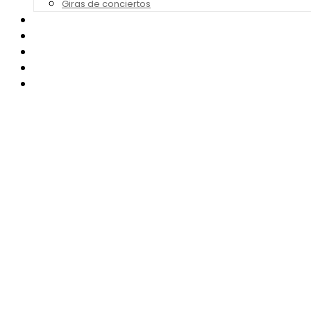
Giras de conciertos
Noticias de Festivales
Bandas Sonoras
Series y Tv
Cine
Contacto