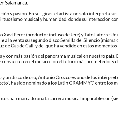
 en Salamanca.
ón y pasión. En sus giras, el artista no solo interpreta sus
virtuosismo musical y humanidad, donde su interacción con
avi Pérez (productor incluso de Jere) y Tato Latorre Un re
 a la venta su segundo disco Semilla del Silencio (misma d
Luz de Gas de Cali, y del que ha vendido en estos momentos
s y con más pasión del panorama musical en nuestro país.
, le convierten en el musico con el futuro más prometedor y
 y un disco de oro, Antonio Orozco es uno de los intérpret
ecto”, ha sido nominado a los Latin GRAMMY® entre los 
entos han marcado una la carrera musical imparable con {s