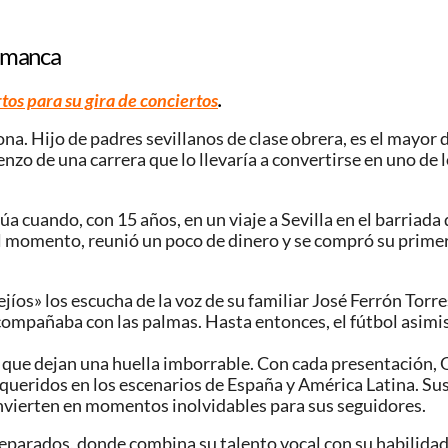
lamanca
tos para su gira de conciertos
.
na. Hijo de padres sevillanos de clase obrera, es el mayo
enzo de una carrera que lo llevaría a convertirse en uno de
úa cuando, con 15 años, en un viaje a Sevilla en el barriada 
uel momento, reunió un poco de dinero y se compró su prime
íos» los escucha de la voz de su familiar José Ferrón Torre
ompañaba con las palmas. Hasta entonces, el fútbol asimis
 que dejan una huella imborrable. Con cada presentación, 
s queridos en los escenarios de España y América Latina. S
convierten en momentos inolvidables para sus seguidores.
eparados, donde combina su talento vocal con su habilidad 