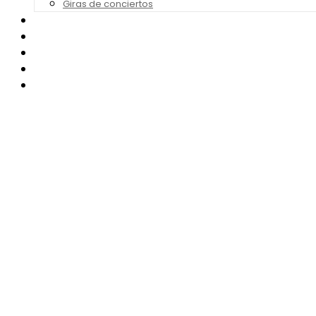
Giras de conciertos
Noticias de Festivales
Bandas Sonoras
Series y Tv
Cine
Contacto