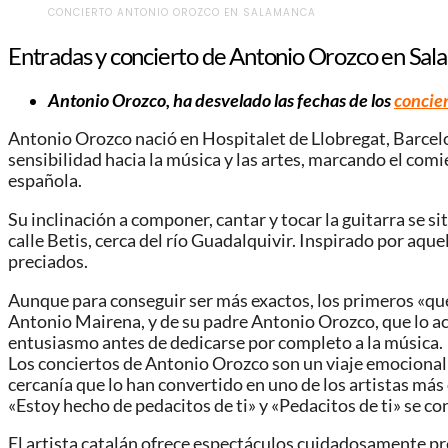
CONCIERTO ANTONIO OROZCO EN SALAMANCA
Entradas y concierto de Antonio Orozco en Sa
Antonio Orozco, ha desvelado las fechas de los
concier
Antonio Orozco nació en Hospitalet de Llobregat, Barcelo
sensibilidad hacia la música y las artes, marcando el comi
española.
Su inclinación a componer, cantar y tocar la guitarra se sit
calle Betis, cerca del río Guadalquivir. Inspirado por aq
preciados.
Aunque para conseguir ser más exactos, los primeros «quej
Antonio Mairena, y de su padre Antonio Orozco, que lo ac
entusiasmo antes de dedicarse por completo a la música.
Los conciertos de Antonio Orozco son un viaje emocional
cercanía que lo han convertido en uno de los artistas má
«Estoy hecho de pedacitos de ti» y «Pedacitos de ti» se 
El artista catalán ofrece espectáculos cuidadosamente pr