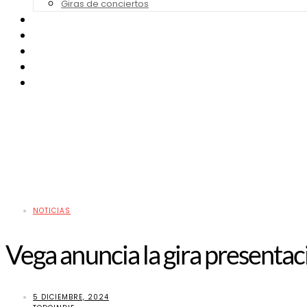
Giras de conciertos
Noticias de Festivales
Bandas Sonoras
Series y Tv
Cine
Contacto
NOTICIAS
Vega anuncia la gira presenta
5 DICIEMBRE, 2024