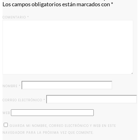
Los campos obligatorios están marcados con
*
COMENTARIO
*
NOMBRE
*
CORREO ELECTRÓNICO
*
WEB
GUARDA MI NOMBRE, CORREO ELECTRÓNICO Y WEB EN ESTE
NAVEGADOR PARA LA PRÓXIMA VEZ QUE COMENTE.