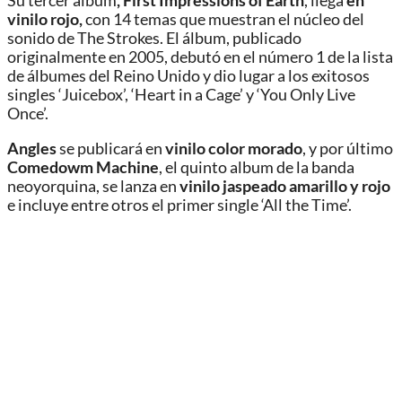
Su tercer álbum
, First Impressions of Earth
, llega
en
vinilo rojo,
con 14 temas que muestran el núcleo del
sonido de The Strokes. El álbum, publicado
originalmente en 2005, debutó en el número 1 de la lista
de álbumes del Reino Unido y dio lugar a los exitosos
singles ‘Juicebox’, ‘Heart in a Cage’ y ‘You Only Live
Once’.
Angles
se publicará en
vinilo color morado
, y por último
Comedowm Machine
, el quinto album de la banda
neoyorquina, se lanza en
vinilo jaspeado amarillo y rojo
e incluye entre otros el primer single ‘All the Time’.