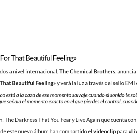
or That Beautiful Feeling»
os a nivel internacional,
The Chemical Brothers
, anuncia
That Beautiful Feeling»
y verá la luz a través del sello EMI 
sco está a la caza de ese momento salvaje cuando el sonido te sobr
 que señala el momento exacto en el que pierdes el control, cuand
on, The Darkness That You Fear y Live Again que cuenta con
a de este nuevo álbum han compartido el
videoclip
para
«Li