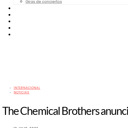
Giras de conciertos
Noticias de Festivales
Bandas Sonoras
Series y Tv
Cine
Contacto
INTERNACIONAL
NOTICIAS
The Chemical Brothers anunc