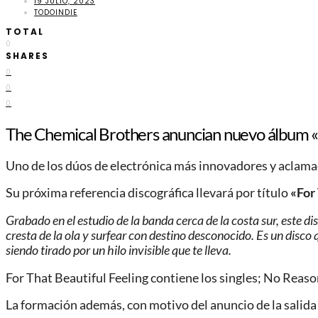
19 JULIO, 2023
TODOINDIE
TOTAL
0
SHARES
0
0
0
The Chemical Brothers anuncian nuevo álbum «F
Uno de los dúos de electrónica más innovadores y aclamad
Su próxima referencia discográfica llevará por título
«For 
Grabado en el estudio de la banda cerca de la costa sur, este di
cresta de la ola y surfear con destino desconocido. Es un disco
siendo tirado por un hilo invisible que te lleva.
For That Beautiful Feeling contiene los singles; No Reas
La formación además, con motivo del anuncio de la salid