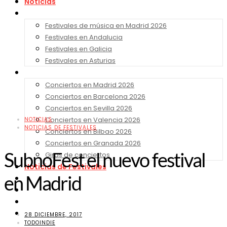
Noticias
Festivales 2026
Festivales de música en Madrid 2026
Festivales en Andalucia
Festivales en Galicia
Festivales en Asturias
Conciertos 2026
Conciertos en Madrid 2026
Conciertos en Barcelona 2026
Conciertos en Sevilla 2026
Conciertos en Valencia 2026
NOTICIAS
NOTICIAS DE FESTIVALES
Conciertos en Bilbao 2026
Conciertos en Granada 2026
SubnoFest el nuevo festival
Giras de conciertos
Noticias de Festivales
en Madrid
Bandas Sonoras
Series y Tv
Cine
Contacto
28 DICIEMBRE, 2017
TODOINDIE