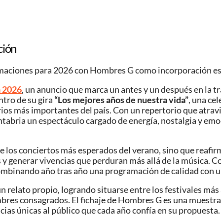
ción
rmaciones para 2026 con Hombres G como incorporación e
a 2026
, un anuncio que marca un antes y un después en la tr
ntro de su gira
“Los mejores años de nuestra vida”
, una ce
os más importantes del país. Con un repertorio que atravie
 Cantabria un espectáculo cargado de energía, nostalgia y 
los conciertos más esperados del verano, sino que reafirma 
y generar vivencias que perduran más allá de la música. Co
ombinando año tras año una programación de calidad con un
un relato propio, logrando situarse entre los festivales má
bres consagrados. El fichaje de Hombres G es una muestra 
ias únicas al público que cada año confía en su propuesta.