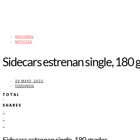
NACIONAL
NOTICIAS
Sidecars estrenan single, 180 
20 MAYO, 2022
TODOINDIE
TOTAL
0
SHARES
0
0
0
Sidecars estrenan single, 180 grados