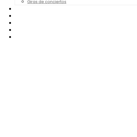
Giras de conciertos
Noticias de Festivales
Bandas Sonoras
Series y Tv
Cine
Contacto