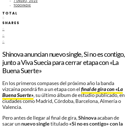
7 ENERO, 2023
TODOINDIE
TOTAL
0
SHARES
0
0
0
Shinova anuncian nuevo single, Si no es contigo,
junto a Viva Suecia para cerrar etapa con «La
Buena Suerte»
En los primeros compases del próximo año la banda
vizcaína pondrá fin a un etapa con el
final de gira con «La
Buena Suerte»
, su último álbum de estudio publicado, en
ciudades como Madrid, Córdoba, Barcelona, Almería o
Valencia.
Pero antes de llegar al final de gira,
Shinova
acaban de
sacar un
nuevo single
titulado
«Si no es contigo» con la