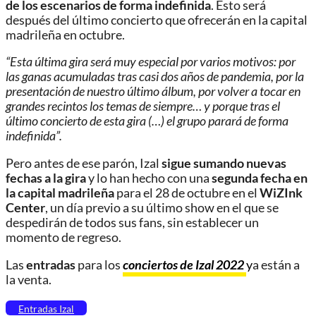
de los escenarios de forma indefinida
. Esto será
después del último concierto que ofrecerán en la capital
madrileña en octubre.
“Esta última gira será muy especial por varios motivos: por
las ganas acumuladas tras casi dos años de pandemia, por la
presentación de nuestro último álbum, por volver a tocar en
grandes recintos los temas de siempre… y porque tras el
último concierto de esta gira (…) el grupo parará de forma
indefinida”.
Pero antes de ese parón, Izal
sigue sumando nuevas
fechas a la gira
y lo han hecho con una
segunda fecha en
la capital madrileña
para el 28 de octubre en el
WiZInk
Center
, un día previo a su último show en el que se
despedirán de todos sus fans, sin establecer un
momento de regreso.
Las
entradas
para los
conciertos de Izal 2022
y
a están a
la venta.
Entradas Izal