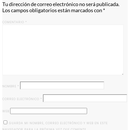
Tu dirección de correo electrónico no será publicada.
Los campos obligatorios están marcados con
*
COMENTARIO
*
NOMBRE
*
CORREO ELECTRÓNICO
*
WEB
GUARDA MI NOMBRE, CORREO ELECTRÓNICO Y WEB EN ESTE
NAVEGADOR PARA LA PRÓXIMA VEZ QUE COMENTE.