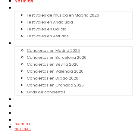
Noticias
Festivales 2026
Festivales de música en Madrid 2026
Festivales en Andalucia
Festivales en Galicia
Festivales en Asturias
Conciertos 2026
Conciertos en Madrid 2026
Conciertos en Barcelona 2026
Conciertos en Sevilla 2026
Conciertos en Valencia 2026
Conciertos en Bilbao 2026
Conciertos en Granada 2026
Giras de conciertos
Noticias de Festivales
Bandas Sonoras
Series y Tv
Cine
NACIONAL
Contacto
NOTICIAS