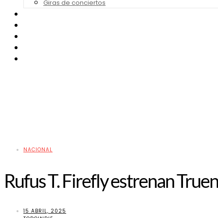
Giras de conciertos
Noticias de Festivales
Bandas Sonoras
Series y Tv
Cine
Contacto
NACIONAL
Rufus T. Firefly estrenan True
15 ABRIL, 2025