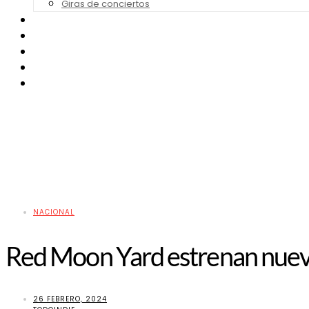
Giras de conciertos
Noticias de Festivales
Bandas Sonoras
Series y Tv
Cine
Contacto
NACIONAL
Red Moon Yard estrenan nuevo
26 FEBRERO, 2024