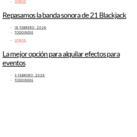
OTROS
Repasamos la banda sonora de 21 Blackjack
18 FEBRERO, 2026
TODOINDIE
OTROS
La mejor opción para alquilar efectos para
eventos
3 FEBRERO, 2026
TODOINDIE