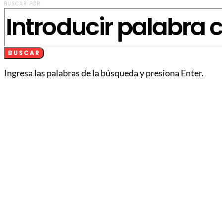
BUSCAR POR:
BUSCAR
Ingresa las palabras de la búsqueda y presiona Enter.