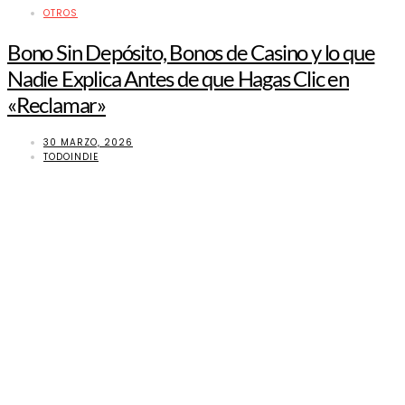
OTROS
Bono Sin Depósito, Bonos de Casino y lo que
Nadie Explica Antes de que Hagas Clic en
«Reclamar»
30 MARZO, 2026
TODOINDIE