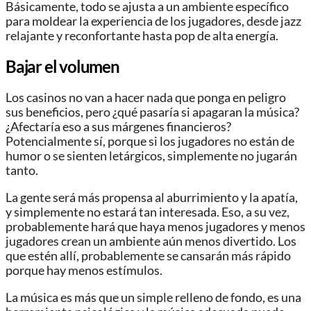
Básicamente, todo se ajusta a un ambiente específico
para moldear la experiencia de los jugadores, desde jazz
relajante y reconfortante hasta pop de alta energía.
Bajar el volumen
Los casinos no van a hacer nada que ponga en peligro
sus beneficios, pero ¿qué pasaría si apagaran la música?
¿Afectaría eso a sus márgenes financieros?
Potencialmente sí, porque si los jugadores no están de
humor o se sienten letárgicos, simplemente no jugarán
tanto.
La gente será más propensa al aburrimiento y la apatía,
y simplemente no estará tan interesada. Eso, a su vez,
probablemente hará que haya menos jugadores y menos
jugadores crean un ambiente aún menos divertido. Los
que estén allí, probablemente se cansarán más rápido
porque hay menos estímulos.
La música es más que un simple relleno de fondo, es una