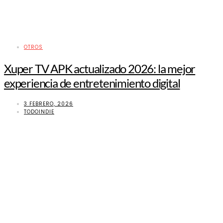
OTROS
Xuper TV APK actualizado 2026: la mejor
experiencia de entretenimiento digital
3 FEBRERO, 2026
TODOINDIE