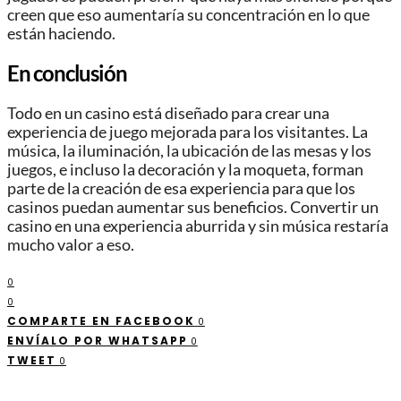
creen que eso aumentaría su concentración en lo que
están haciendo.
En conclusión
Todo en un casino está diseñado para crear una
experiencia de juego mejorada para los visitantes. La
música, la iluminación, la ubicación de las mesas y los
juegos, e incluso la decoración y la moqueta, forman
parte de la creación de esa experiencia para que los
casinos puedan aumentar sus beneficios. Convertir un
casino en una experiencia aburrida y sin música restaría
mucho valor a eso.
0
0
COMPARTE EN FACEBOOK
0
ENVÍALO POR WHATSAPP
0
TWEET
0