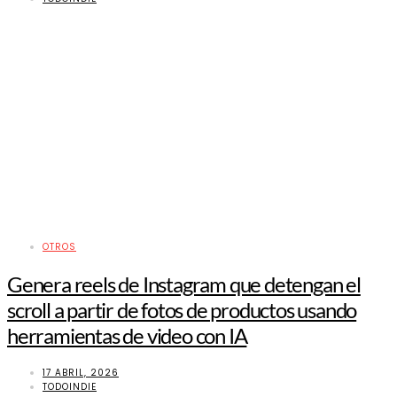
OTROS
Genera reels de Instagram que detengan el
scroll a partir de fotos de productos usando
herramientas de video con IA
17 ABRIL, 2026
TODOINDIE