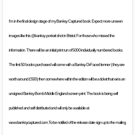
I’m in the final design stage of my Banksy Captured book. Expect more unseen
images like this @banksy portrait shot in Bristol. For those who missed the
information. There will be an initial print run of 5000 individually numbered books.
The first 50 books purchased will come with a Banksy Di-Faced tenner ( they are
worth around £500) then somewhere within the edition will be a ticket that wins an
unsigned Banksy Bomb Middle England screen print. The book is being self
published and self distributed and will only be available at
www.banksycaptured.com.To be notified of the release date sign up to the mailing