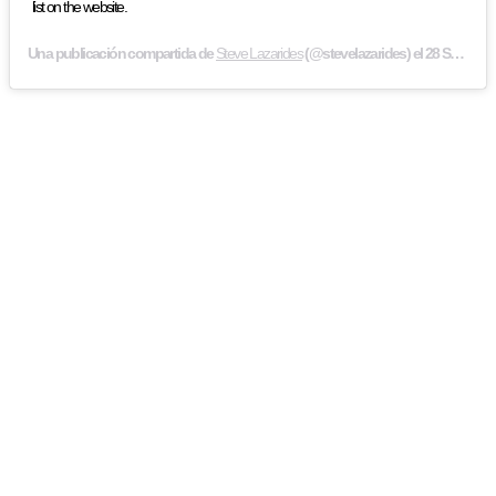
list on the website.
Una publicación compartida de
Steve Lazarides
(@stevelazarides) el
28 Sep, 2019 a las 6:57 PDT