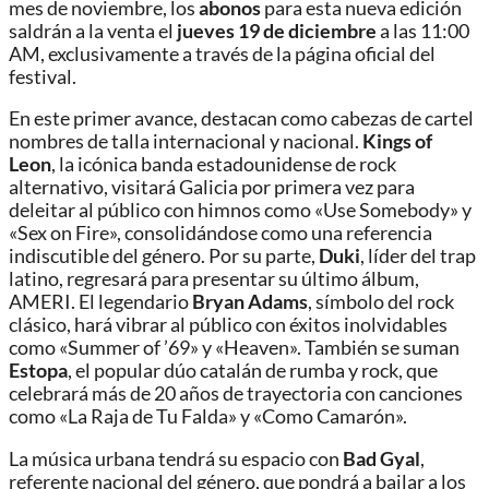
mes de noviembre, los
abonos
para esta nueva edición
saldrán a la venta el
jueves 19 de diciembre
a las 11:00
AM, exclusivamente a través de la página oficial del
festival.
En este primer avance, destacan como cabezas de cartel
nombres de talla internacional y nacional.
Kings of
Leon
, la icónica banda estadounidense de rock
alternativo, visitará Galicia por primera vez para
deleitar al público con himnos como «Use Somebody» y
«Sex on Fire», consolidándose como una referencia
indiscutible del género. Por su parte,
Duki
, líder del trap
latino, regresará para presentar su último álbum,
AMERI. El legendario
Bryan Adams
, símbolo del rock
clásico, hará vibrar al público con éxitos inolvidables
como «Summer of ’69» y «Heaven». También se suman
Estopa
, el popular dúo catalán de rumba y rock, que
celebrará más de 20 años de trayectoria con canciones
como «La Raja de Tu Falda» y «Como Camarón».
La música urbana tendrá su espacio con
Bad Gyal
,
referente nacional del género, que pondrá a bailar a los