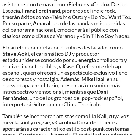
asistentes con temas como «Fiebre» y «Chulo». Desde
Escocia,
Franz Ferdinand
, pioneros del indie rock,
traerán éxitos como «Take Me Out» y «Do You Want To».
Por su parte,
Amaral
, una de las bandas más queridas
del panorama nacional, emocionará al público con
clásicos como «Días de Verano» y «Sin Ti No Soy Nada».
El cartel se completa con nombres destacados como
Steve Aoki
, el carismático DJ y productor
estadounidense conocido por su energía arrolladora y
remixes inconfundibles, y
Kase.O
, referente del rap
español, quien ofrecerá un espectáculo exclusivo lleno
de sorpresas y nostalgia. Además,
Mikel Izal
, en su
nueva etapa en solitario, presentará un sonido más
introspectivo y emocional, mientras que
Dani
Fernández,
uno de los grandes del pop-rock español,
interpretará éxitos como «Clima Tropical».
También se incorporan artistas como
Lia Kali
, cuya voz
mezcla soul y reggae, y
Carolina Durante
, quienes
aportarán su característico estilo post-punk con temas