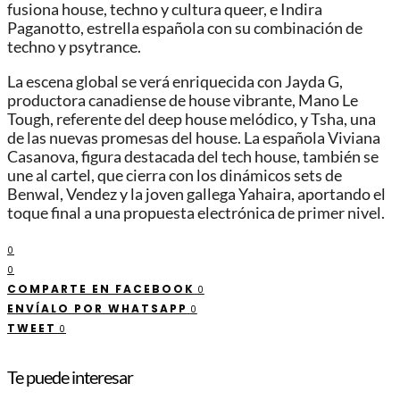
fusiona house, techno y cultura queer, e Indira
Paganotto, estrella española con su combinación de
techno y psytrance.
La escena global se verá enriquecida con Jayda G,
productora canadiense de house vibrante, Mano Le
Tough, referente del deep house melódico, y Tsha, una
de las nuevas promesas del house. La española Viviana
Casanova, figura destacada del tech house, también se
une al cartel, que cierra con los dinámicos sets de
Benwal, Vendez y la joven gallega Yahaira, aportando el
toque final a una propuesta electrónica de primer nivel.
0
0
COMPARTE EN FACEBOOK
0
ENVÍALO POR WHATSAPP
0
TWEET
0
Te puede interesar