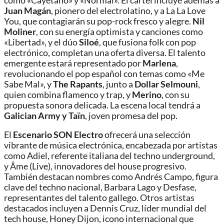
como «Cayetano» y «Normal». El cartel incluye además a
Juan Magán
, pionero del electrolatino, y a La La Love
You, que contagiarán su pop-rock fresco y alegre.
Nil
Moliner
, con su energía optimista y canciones como
«Libertad», y el dúo
Siloé
, que fusiona folk con pop
electrónico, completan una oferta diversa. El talento
emergente estará representado por
Marlena
,
revolucionando el pop español con temas como «Me
Sabe Mal», y
The Rapants
, junto a
Dollar Selmouni
,
quien combina flamenco y trap, y
Merino
, con su
propuesta sonora delicada. La escena local tendrá a
Galician Army y Taïn
, joven promesa del pop.
El
Escenario SON Electro
ofrecerá una selección
vibrante de música electrónica, encabezada por artistas
como Adiel, referente italiana del techno underground,
y Âme (Live), innovadores del house progresivo.
También destacan nombres como Andrés Campo, figura
clave del techno nacional, Barbara Lago y Desfase,
representantes del talento gallego. Otros artistas
destacados incluyen a Dennis Cruz, líder mundial del
tech house, Honey Dijon, icono internacional que