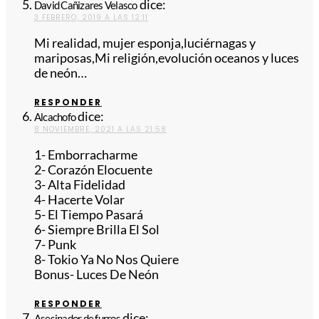
dice:
David Cañizares Velasco
3 FEBRERO, 2019 A LAS 12:11
Mi realidad, mujer esponja,luciérnagas y
mariposas,Mi religión,evolución oceanos y luces
de neón…
RESPONDER
dice:
Alcachofo
8 NOVIEMBRE, 2021 A LAS 21:58
1- Emborracharme
2- Corazón Elocuente
3- Alta Fidelidad
4- Hacerte Volar
5- El Tiempo Pasará
6- Siempre Brilla El Sol
7- Punk
8- Tokio Ya No Nos Quiere
Bonus- Luces De Neón
RESPONDER
dice:
Asesinador de furros