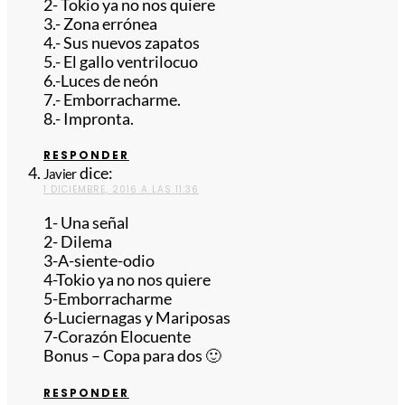
2- Tokio ya no nos quiere
3.- Zona errónea
4.- Sus nuevos zapatos
5.- El gallo ventrilocuo
6.-Luces de neón
7.- Emborracharme.
8.- Impronta.
RESPONDER
dice:
Javier
1 DICIEMBRE, 2016 A LAS 11:36
1- Una señal
2- Dilema
3-A-siente-odio
4-Tokio ya no nos quiere
5-Emborracharme
6-Luciernagas y Mariposas
7-Corazón Elocuente
Bonus – Copa para dos 🙂
RESPONDER