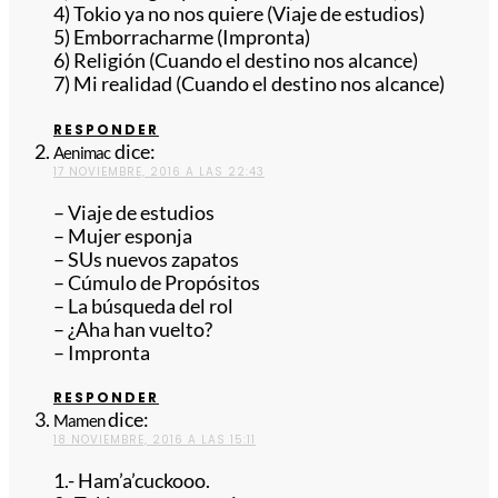
4) Tokio ya no nos quiere (Viaje de estudios)
5) Emborracharme (Impronta)
6) Religión (Cuando el destino nos alcance)
7) Mi realidad (Cuando el destino nos alcance)
RESPONDER
dice:
Aenimac
17 NOVIEMBRE, 2016 A LAS 22:43
– Viaje de estudios
– Mujer esponja
– SUs nuevos zapatos
– Cúmulo de Propósitos
– La búsqueda del rol
– ¿Aha han vuelto?
– Impronta
RESPONDER
dice:
Mamen
18 NOVIEMBRE, 2016 A LAS 15:11
1.- Ham’a’cuckooo.