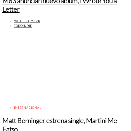
M83 anuncian nuevo álbum, I Wrote You a
Letter
23 JULIO, 2026
TODOINDIE
INTERNACIONAL
Matt Berninger estrena single, Martini Me
Fatso