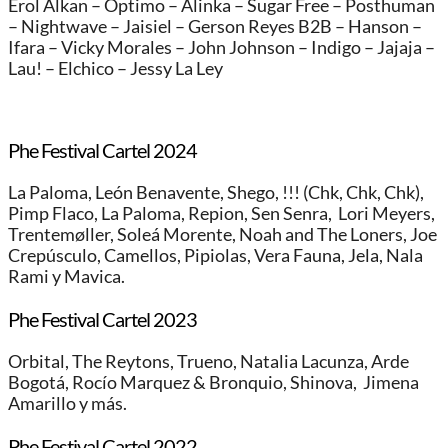
Erol Alkan – Optimo – Alinka – Sugar Free – Posthuman
– Nightwave – Jaisiel – Gerson Reyes B2B – Hanson –
Ifara – Vicky Morales – John Johnson – Indigo – Jajaja –
Lau! – Elchico – Jessy La Ley
Phe Festival Cartel 2024
La Paloma, León Benavente, Shego, !!! (Chk, Chk, Chk),
Pimp Flaco, La Paloma, Repion, Sen Senra, Lori Meyers,
Trentemøller, Soleá Morente, Noah and The Loners, Joe
Crepúsculo, Camellos, Pipiolas, Vera Fauna, Jela, Nala
Rami y Mavica.
Phe Festival Cartel 2023
Orbital, The Reytons, Trueno, Natalia Lacunza, Arde
Bogotá, Rocío Marquez & Bronquio, Shinova, Jimena
Amarillo y más.
Phe Festival Cartel 2022