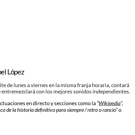
oel López
ite de lunes a viernes en la misma franja horaria, contará
e entremezclará con lo
s mejores sonidos
independientes.
actuaciones en directo y secciones como la
“
Wikipedia
”,
 de la historia definitivo para siempre / retro o rancio”
o