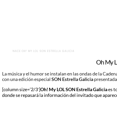
NACE OH! MY LOL SON ESTRELLA GALICIA
Oh My LO
La música y el humor se instalan en las ondas de la
Caden
con una edición especial
SON Estrella Gal
icia
presentada 
[column size=’2/3′]
Oh! My LOL SON Estrella Galicia
es t
donde se repasará la información del invitado que aparece