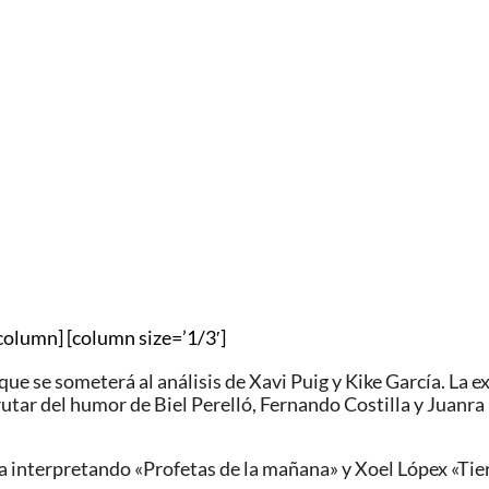
column] [column size=’1/3′]
 que se someterá al
análisis
de
Xavi Puig
y
Kike García
. La e
tar del humor de Biel Perelló, Fernando Costilla y Juanra 
 interpretando «Profetas de la mañana» y Xoel Lópex «Tie