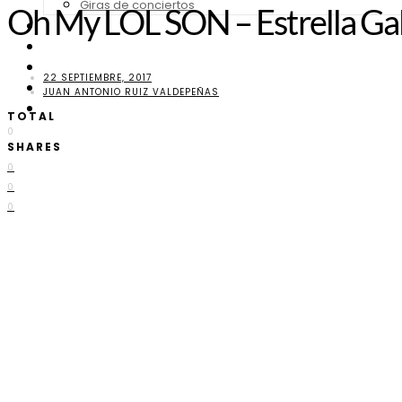
Giras de conciertos
Oh My LOL SON – Estrella Gal
Noticias de Festivales
Bandas Sonoras
Series y Tv
22 SEPTIEMBRE, 2017
Cine
JUAN ANTONIO RUIZ VALDEPEÑAS
Contacto
TOTAL
0
SHARES
0
0
0