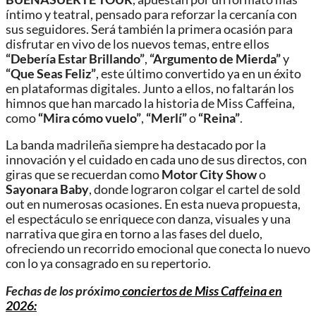
íntimo y teatral, pensado para reforzar la cercanía con
sus seguidores. Será también la primera ocasión para
disfrutar en vivo de los nuevos temas, entre ellos
“Debería Estar Brillando”
,
“Argumento de Mierda”
y
“Que Seas Feliz”
, este último convertido ya en un éxito
en plataformas digitales. Junto a ellos, no faltarán los
himnos que han marcado la historia de Miss Caffeina,
como
“Mira cómo vuelo”
,
“Merlí”
o
“Reina”
.
La banda madrileña siempre ha destacado por la
innovación y el cuidado en cada uno de sus directos, con
giras que se recuerdan como
Motor City Show
o
Sayonara Baby
, donde lograron colgar el cartel de sold
out en numerosas ocasiones. En esta nueva propuesta,
el espectáculo se enriquece con danza, visuales y una
narrativa que gira en torno a las fases del duelo,
ofreciendo un recorrido emocional que conecta lo nuevo
con lo ya consagrado en su repertorio.
Fechas de los próximo
conciertos de Miss Caffeina en
2026: