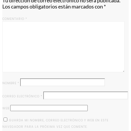
Tu dirección de correo electrónico no será publicada.
Los campos obligatorios están marcados con
*
COMENTARIO
*
NOMBRE
*
CORREO ELECTRÓNICO
*
WEB
GUARDA MI NOMBRE, CORREO ELECTRÓNICO Y WEB EN ESTE
NAVEGADOR PARA LA PRÓXIMA VEZ QUE COMENTE.