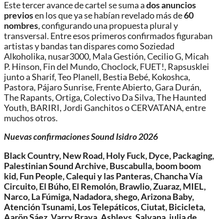
Este tercer avance de cartel se suma a
dos anuncios
previos
en los que ya se habían revelado más de
60
nombres
, configurando una propuesta plural y
transversal. Entre esos primeros confirmados figuraban
artistas y bandas tan dispares como
Soziedad
Alkoholika
,
nusar3000
,
Mala Gestión
,
Cecilio G
,
Micah
P. Hinson
,
Fin del Mundo
,
Choclock
,
FUET!
,
Rapsusklei
junto a
Sharif
,
Teo Planell
,
Bestia Bebé
,
Kokoshca
,
Pastora
,
Pájaro Sunrise
,
Frente Abierto
,
Gara Durán
,
The Rapants
,
Ortiga
,
Colectivo Da Silva
,
The Haunted
Youth
,
BARIRI
,
Jordi Ganchitos
o
CERVATANA
, entre
muchos otros.
Nuevas confirmaciones Sound Isidro 2026
Black Country, New Road, Holy Fuck, Dyce, Packaging,
Palestinian Sound Archive, Buscabulla, boom boom
kid, Fun People, Calequi y las Panteras, Chancha Vía
Circuito, El Búho, El Remolón, Brawlio, Zuaraz, MIEL,
Narco, La Fúmiga, Nadadora, shego, Arizona Baby,
Atención Tsunami, Los Telepáticos, Ciutat, Bicicleta,
Aarön Sáez, Varry Brava, Ashleys, Salvana, julia de