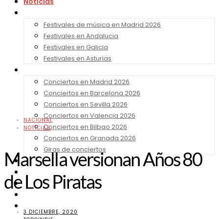
Noticias
Festivales 2026
Festivales de música en Madrid 2026
Festivales en Andalucia
Festivales en Galicia
Festivales en Asturias
Conciertos 2026
Conciertos en Madrid 2026
Conciertos en Barcelona 2026
Conciertos en Sevilla 2026
Conciertos en Valencia 2026
NACIONAL
Conciertos en Bilbao 2026
NOTICIAS
Conciertos en Granada 2026
Giras de conciertos
Marsella versionan Años 80
Noticias de Festivales
Bandas Sonoras
de Los Piratas
Series y Tv
Cine
Contacto
3 DICIEMBRE, 2020