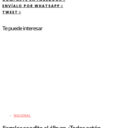
ENVÍALO POR WHATSAPP
0
TWEET
0
Te puede interesar
NACIONAL
Ilegales reedita el álbum «Todos están